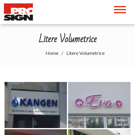
Skip
to
PRO SIGN Semnalistica
content
Publicitara – Craiova
Litere Volumetrice
Home
Litere Volumetrice